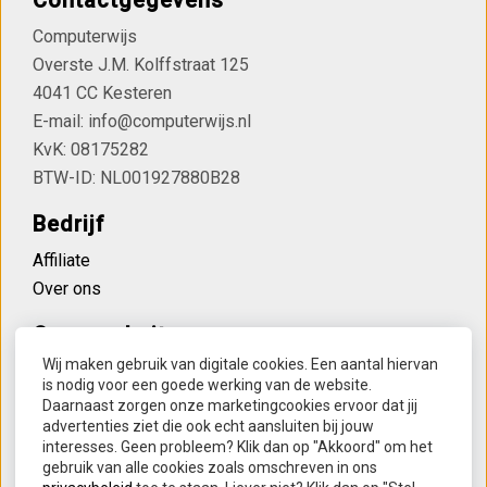
Contactgegevens
Computerwijs
Overste J.M. Kolffstraat 125
4041 CC Kesteren
E-mail: info@computerwijs.nl
KvK: 08175282
BTW-ID: NL001927880B28
Bedrijf
Affiliate
Over ons
Onze websites
Wij maken gebruik van digitale cookies. Een aantal hiervan
Computerwijs
is nodig voor een goede werking van de website.
Houvast bij dementie
Daarnaast zorgen onze marketingcookies ervoor dat jij
advertenties ziet die ook echt aansluiten bij jouw
Lettertreintjes
interesses. Geen probleem? Klik dan op "Akkoord" om het
SmartwatchOnline
gebruik van alle cookies zoals omschreven in ons
Soundpillow Slaapsysteem