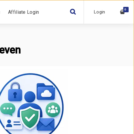
0
Login
g
Affiliate Login
leven