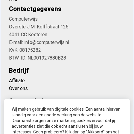
Contactgegevens
Computerwijs
Overste J.M. Kolffstraat 125
4041 CC Kesteren
E-mail: info@computerwijs.nl
KvK: 08175282
BTW-ID: NL001927880B28
Bedrijf
Affiliate
Over ons
Onze websites
Wij maken gebruik van digitale cookies. Een aantal hiervan
Computerwijs
is nodig voor een goede werking van de website.
Houvast bij dementie
Daarnaast zorgen onze marketingcookies ervoor dat jij
advertenties ziet die ook echt aansluiten bij jouw
Lettertreintjes
interesses. Geen probleem? Klik dan op "Akkoord" om het