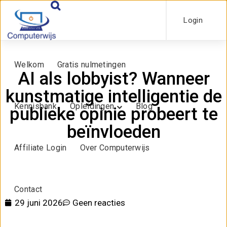
Login
Welkom
Gratis nulmetingen
AI als lobbyist? Wanneer
kunstmatige intelligentie de
Kennisbank
Opleidingen
Blog
publieke opinie probeert te
beïnvloeden
Affiliate Login
Over Computerwijs
Contact
29 juni 2026
Geen reacties