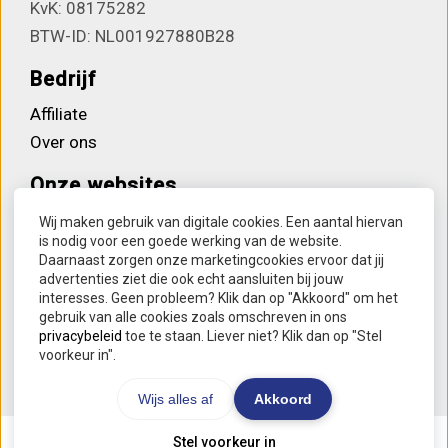
KvK: 08175282
BTW-ID: NL001927880B28
Bedrijf
Affiliate
Over ons
Onze websites
Computerwijs
Wij maken gebruik van digitale cookies. Een aantal hiervan
is nodig voor een goede werking van de website.
Houvast bij dementie
Daarnaast zorgen onze marketingcookies ervoor dat jij
Lettertreintjes
advertenties ziet die ook echt aansluiten bij jouw
interesses. Geen probleem? Klik dan op "Akkoord" om het
SmartwatchOnline
gebruik van alle cookies zoals omschreven in ons
Soundpillow Slaapsysteem
privacybeleid
toe te staan. Liever niet? Klik dan op "Stel
voorkeur in".
Wijs alles af
Akkoord
Stel voorkeur in