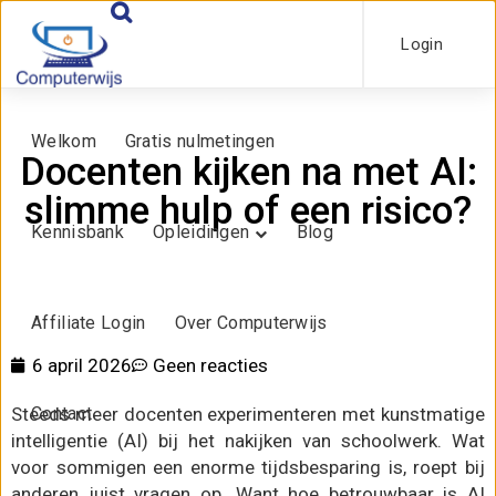
Login
Welkom
Gratis nulmetingen
Docenten kijken na met AI:
slimme hulp of een risico?
Kennisbank
Opleidingen
Blog
Affiliate Login
Over Computerwijs
6 april 2026
Geen reacties
Steeds meer docenten experimenteren met kunstmatige
Contact
intelligentie (AI) bij het nakijken van schoolwerk. Wat
voor sommigen een enorme tijdsbesparing is, roept bij
anderen juist vragen op. Want hoe betrouwbaar is AI