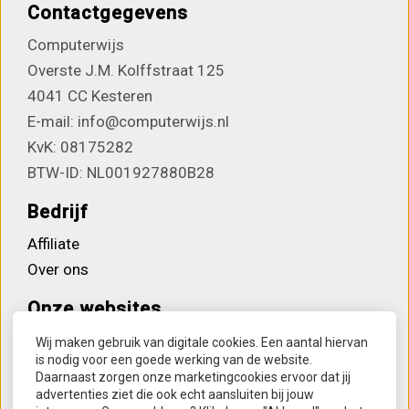
Contactgegevens
Computerwijs
Overste J.M. Kolffstraat 125
4041 CC Kesteren
E-mail: info@computerwijs.nl
KvK: 08175282
BTW-ID: NL001927880B28
Bedrijf
Affiliate
Over ons
Onze websites
Computerwijs
Wij maken gebruik van digitale cookies. Een aantal hiervan
is nodig voor een goede werking van de website.
Houvast bij dementie
Daarnaast zorgen onze marketingcookies ervoor dat jij
Lettertreintjes
advertenties ziet die ook echt aansluiten bij jouw