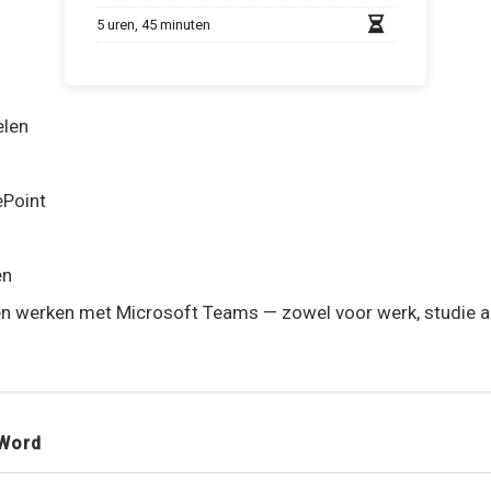
5 uren, 45 minuten
elen
ePoint
en
n werken met Microsoft Teams — zowel voor werk, studie als
 Word