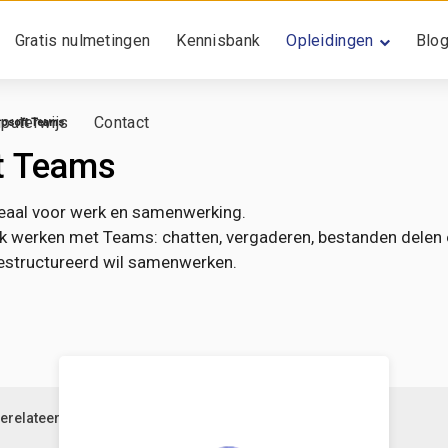
Gratis nulmetingen
Kennisbank
Opleidingen
Blo
puterwijs
Contact
rosoft Teams
t Teams
deaal voor werk en samenwerking.
ijk werken met Teams: chatten, vergaderen, bestanden delen 
gestructureerd wil samenwerken.
erelateerd
Forum