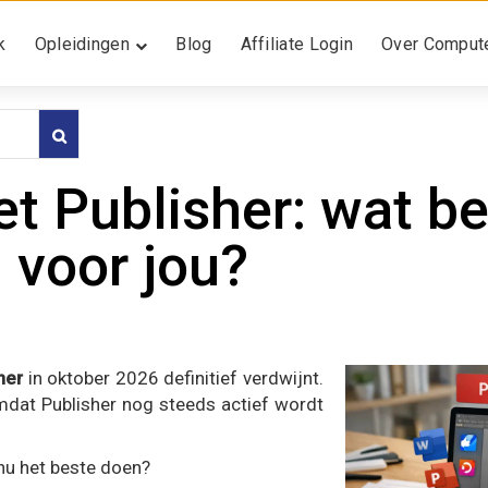
Publisher: wat betekent dit v
k
Opleidingen
Blog
Affiliate Login
Over Compute
t Publisher: wat be
voor jou?
her
in oktober 2026 definitief verdwijnt.
omdat Publisher nog steeds actief wordt
 nu het beste doen?