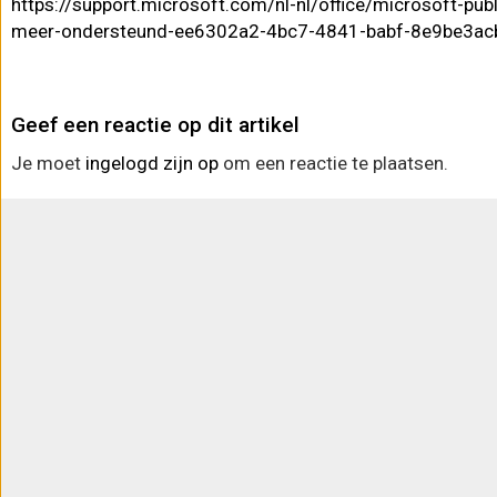
https://support.microsoft.com/nl-nl/office/microsoft-pub
meer-ondersteund-ee6302a2-4bc7-4841-babf-8e9be3ac
Geef een reactie op dit artikel
Je moet
ingelogd zijn op
om een reactie te plaatsen.