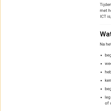
Tijden
met he
ICT i
Wat
Na het
beg
wee
heb
ken
beg
leg
of 