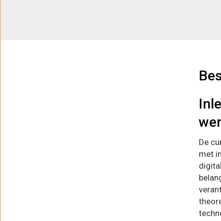
Bes
Inl
wer
De cu
met i
digita
belang
veran
theore
techn