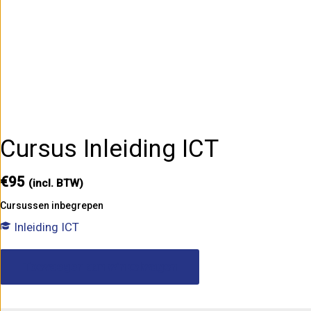
Cursus Inleiding ICT
€
95
(incl. BTW)
Cursussen inbegrepen
Inleiding ICT
Cursus
Inleiding
Toevoegen aan winkelwagen
ICT
aantal