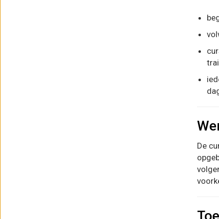
beg
vol
cur
tra
ied
dag
Wer
De cur
opgeb
volgen
voork
Toe