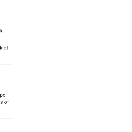
le
k of
mpo
ls of