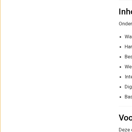
Inh
Onder
Wat
Har
Bes
Wer
Int
Dig
Bas
Voo
Deze 