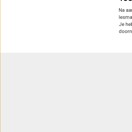
Na aa
lesmat
Je he
doorn