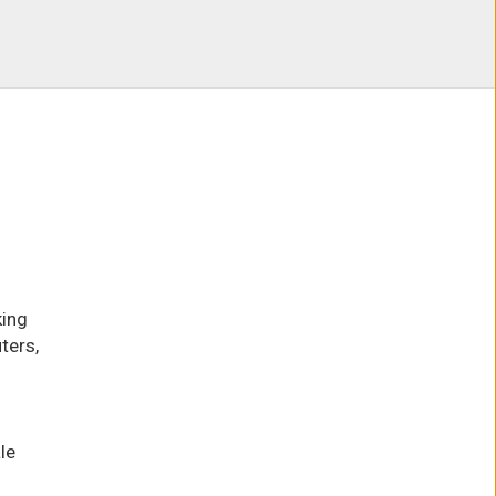
king
ters,
le