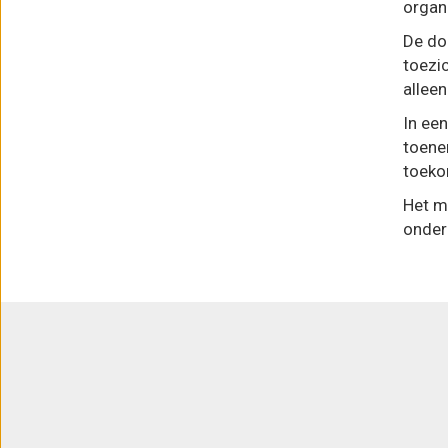
organ
De do
toezi
alleen
In een
toene
toeko
Het m
onder