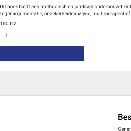
Dit boek biedt een methodisch en juridisch onderbouwd kade
tegenargumentatie, onzekerheidsanalyse, multi-perspectie
185 blz.
E-
book:
Professionele
Toevoegen aan winkelwagen
AI
-
Zorgplicht,
governance
en
verantwoord
prompten
in
het
Bes
tijdperk
van
Gener