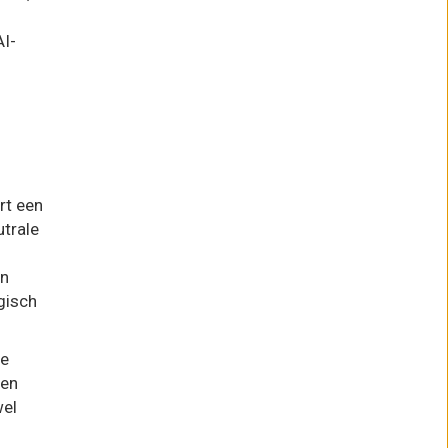
AI-
f
rt een
utrale
an
gisch
le
 en
wel