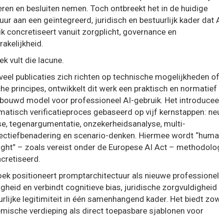
eren en besluiten nemen. Toch ontbreekt het in de huidige
tuur aan een geïntegreerd, juridisch en bestuurlijk kader dat 
ik concretiseert vanuit zorgplicht, governance en
akelijkheid.
ek vult die lacune.
veel publicaties zich richten op technische mogelijkheden o
he principes, ontwikkelt dit werk een praktisch en normatief
bouwd model voor professioneel AI-gebruik. Het introducee
matisch verificatieproces gebaseerd op vijf kernstappen: ne
se, tegenargumentatie, onzekerheidsanalyse, multi-
ectiefbenadering en scenario-denken. Hiermee wordt “hum
ight” – zoals vereist onder de Europese AI Act – methodolo
cretiseerd.
oek positioneert promptarchitectuur als nieuwe professione
gheid en verbindt cognitieve bias, juridische zorgvuldigheid
rlijke legitimiteit in één samenhangend kader. Het biedt zo
mische verdieping als direct toepasbare sjablonen voor