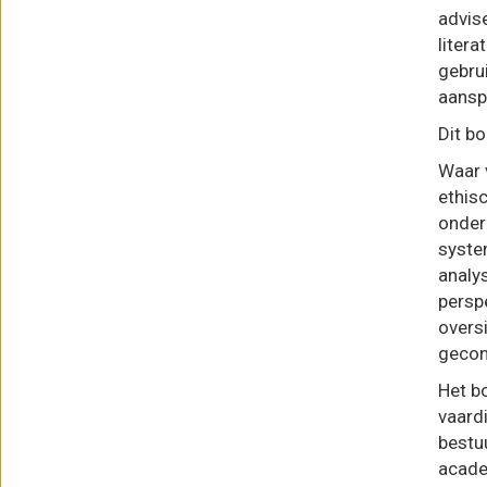
generatieve
advis
technologie
litera
aantal
gebru
aanspr
Dit bo
Waar 
ethisc
onder
syste
analy
persp
overs
gecon
Het b
vaardi
bestuu
acade