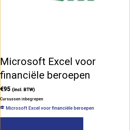
Microsoft Excel voor
financiële beroepen
€
95
(incl. BTW)
Cursussen inbegrepen
Microsoft Excel voor financiële beroepen
Microsoft
Excel
Toevoegen aan winkelwagen
voor