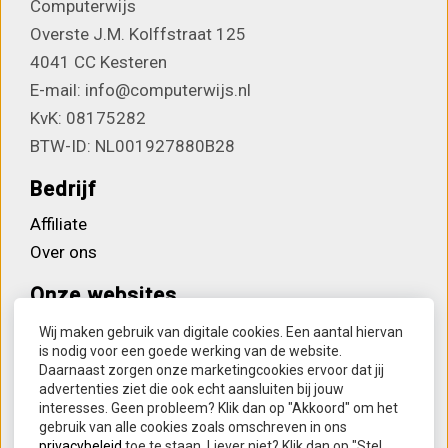
Computerwijs
Overste J.M. Kolffstraat 125
4041 CC Kesteren
E-mail: info@computerwijs.nl
KvK: 08175282
BTW-ID: NL001927880B28
Bedrijf
Affiliate
Over ons
Onze websites
Computerwijs
Wij maken gebruik van digitale cookies. Een aantal hiervan
is nodig voor een goede werking van de website.
Houvast bij dementie
Daarnaast zorgen onze marketingcookies ervoor dat jij
Lettertreintjes
advertenties ziet die ook echt aansluiten bij jouw
interesses. Geen probleem? Klik dan op "Akkoord" om het
SmartwatchOnline
gebruik van alle cookies zoals omschreven in ons
Soundpillow Slaapsysteem
privacybeleid
toe te staan. Liever niet? Klik dan op "Stel