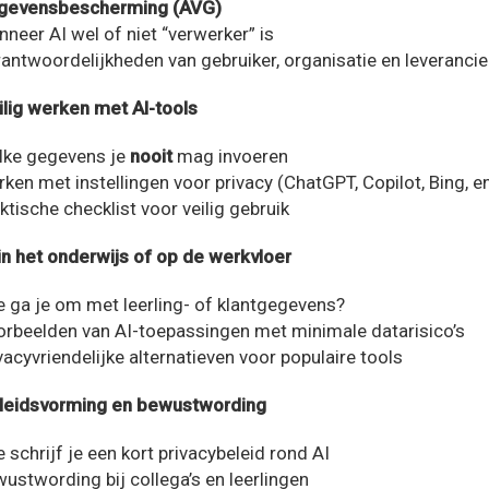
gevensbescherming (AVG)
neer AI wel of niet “verwerker” is
antwoordelijkheden van gebruiker, organisatie en leverancie
eilig werken met AI-tools
lke gegevens je
nooit
mag invoeren
ken met instellingen voor privacy (ChatGPT, Copilot, Bing, en
ktische checklist voor veilig gebruik
I in het onderwijs of op de werkvloer
 ga je om met leerling- of klantgegevens?
rbeelden van AI-toepassingen met minimale datarisico’s
vacyvriendelijke alternatieven voor populaire tools
eleidsvorming en bewustwording
 schrijf je een kort privacybeleid rond AI
ustwording bij collega’s en leerlingen