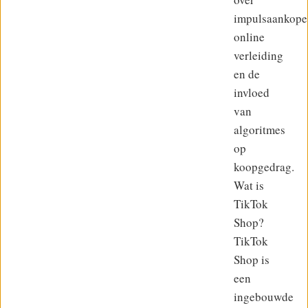
impulsaankope
online
verleiding
en de
invloed
van
algoritmes
op
koopgedrag.
Wat is
TikTok
Shop?
TikTok
Shop is
een
ingebouwde