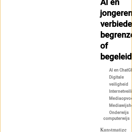
AI en
jongeren
verbiede
begrenz
of
begelei
AI en ChatG
Digitale
veiligheid
Internetveil
Mediaopvo
Mediawijsh
Onderwijs
computerwijs
Kunstmatige