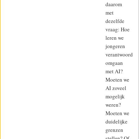
daarom
met
dezelfde
vraag: Hoe
leren we
jongeren
verantwoord
omgaan
met AI?
Moeten we
AI zoveel
mogelijk
weren?
Moeten we
duidelijke
grenzen
stellen? Of