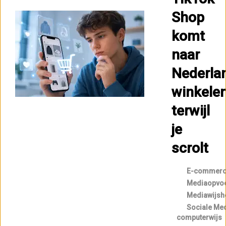
Shop
komt
naar
Nederla
winkele
terwijl
je
scrolt
E-commer
Mediaopvo
Mediawijsh
Sociale Me
computerwijs