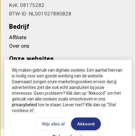
KvK: 08175282
BTW-ID: NL001927880B28
Bedrijf
Affiliate
Over ons
Onze websites
Computerwijs
Wij maken gebruik van digitale cookies. Een aantal hiervan
is nodig voor een goede werking van de website.
Houvast bij dementie
Daarnaast zorgen onze marketingcookies ervoor dat jij
Lettertreintjes
advertenties ziet die ook echt aansluiten bij jouw
interesses. Geen probleem? Klik dan op "Akkoord" om het
SmartwatchOnline
gebruik van alle cookies zoals omschreven in ons
Soundpillow Slaapsysteem
privacybeleid
toe te staan. Liever niet? Klik dan op "Stel
voorkeur in".
Wijs alles af
Akkoord