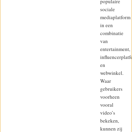
populaire
sociale
mediaplatform
in een
combinatie
van
entertainment,
influencerplat
en
webwinkel.
Waar
gebruikers
voorheen
vooral
video’s
bekeken,
kunnen zij