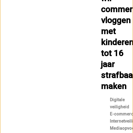
commerc
vloggen
met
kindere
tot 16
jaar
strafbaa
maken
Digitale
veiligheid
E-commer
Internetveil
Mediaopvo