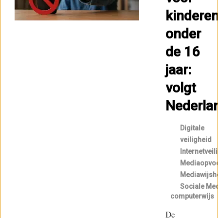
kindere
onder
de 16
jaar:
volgt
Nederla
Digitale
veiligheid
Internetveil
Mediaopvo
Mediawijsh
Sociale Me
computerwijs
De