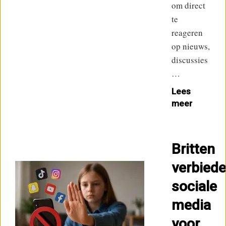
om direct
te
reageren
op nieuws,
discussies
…
Lees
meer
Britten
verbied
sociale
media
voor