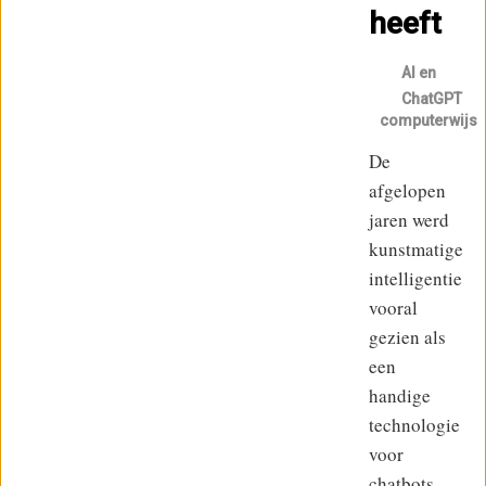
heeft
AI en
ChatGPT
computerwijs
De
afgelopen
jaren werd
kunstmatige
intelligentie
vooral
gezien als
een
handige
technologie
voor
chatbots,