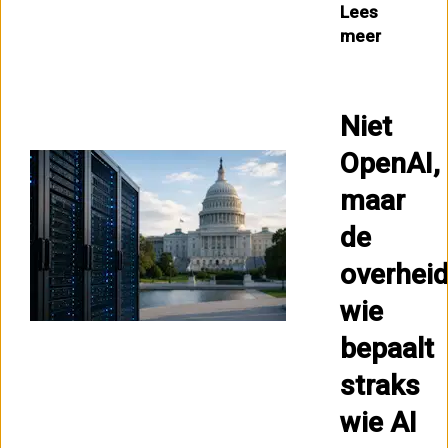
Lees
meer
Niet
OpenAI,
maar
de
overheid
wie
bepaalt
straks
wie AI