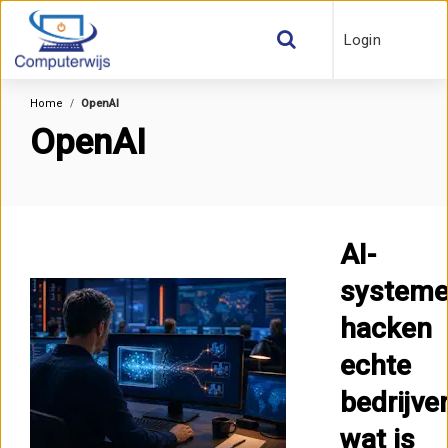
Login
Home
OpenAI
OpenAI
AI-
system
hacken
echte
bedrijve
wat is