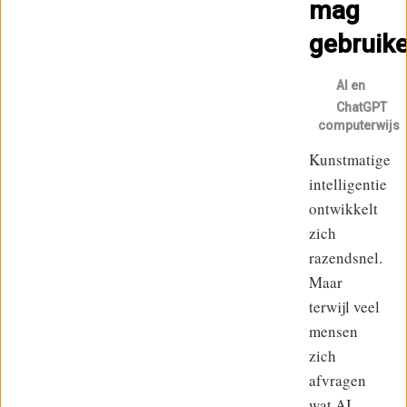
mag
gebruik
AI en
ChatGPT
computerwijs
Kunstmatige
intelligentie
ontwikkelt
zich
razendsnel.
Maar
terwijl veel
mensen
zich
afvragen
wat AI