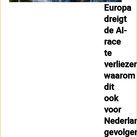
Europa
dreigt
de AI-
race
te
verliezen
waarom
dit
ook
voor
Nederla
gevolge