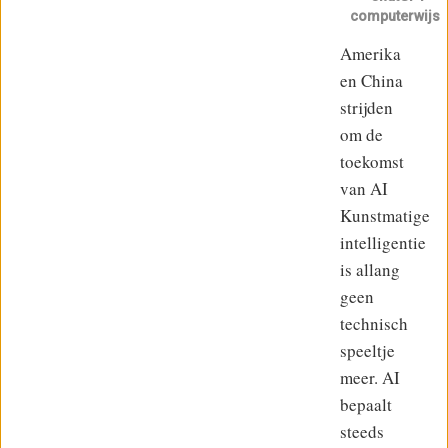
computerwijs
Amerika
en China
strijden
om de
toekomst
van AI
Kunstmatige
intelligentie
is allang
geen
technisch
speeltje
meer. AI
bepaalt
steeds