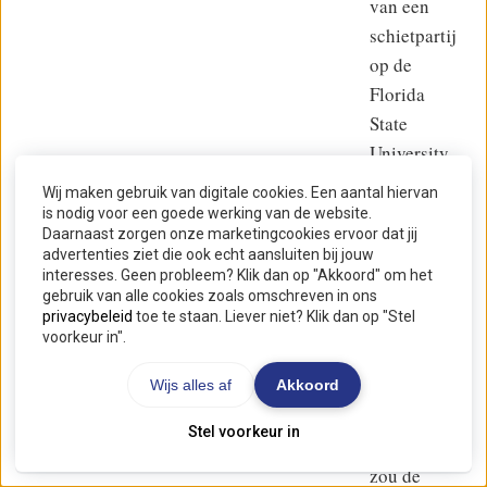
van een
schietpartij
op de
Florida
State
University
stellen dat
Wij maken gebruik van digitale cookies. Een aantal hiervan
de chatbot
is nodig voor een goede werking van de website.
Daarnaast zorgen onze marketingcookies ervoor dat jij
een rol
advertenties ziet die ook echt aansluiten bij jouw
speelde bij
interesses. Geen probleem? Klik dan op "Akkoord" om het
gebruik van alle cookies zoals omschreven in ons
het
privacybeleid
toe te staan. Liever niet? Klik dan op "Stel
voorbereiden
voorkeur in".
van de
aanval.
Wijs alles af
Akkoord
Volgens de
Stel voorkeur in
aanklacht
zou de