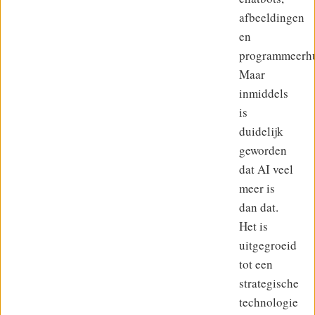
afbeeldingen
en
programmeerhu
Maar
inmiddels
is
duidelijk
geworden
dat AI veel
meer is
dan dat.
Het is
uitgegroeid
tot een
strategische
technologie