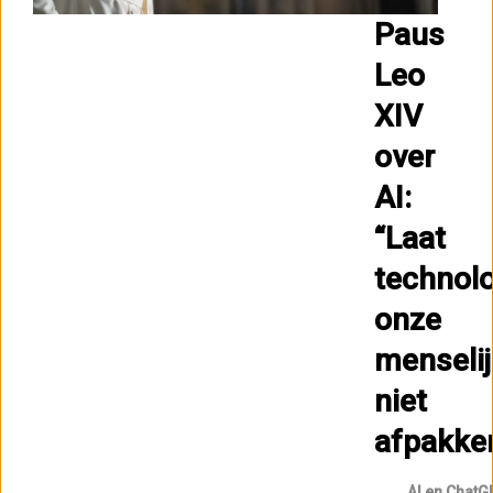
Paus
Leo
XIV
over
AI:
“Laat
technol
onze
menselij
niet
afpakke
AI en ChatG