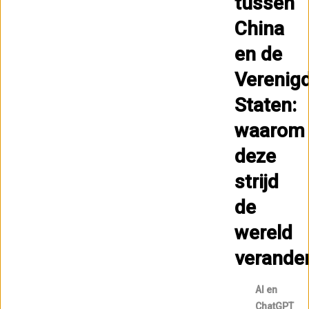
tussen
China
en de
Verenig
Staten:
waarom
deze
strijd
de
wereld
verande
AI en
ChatGPT